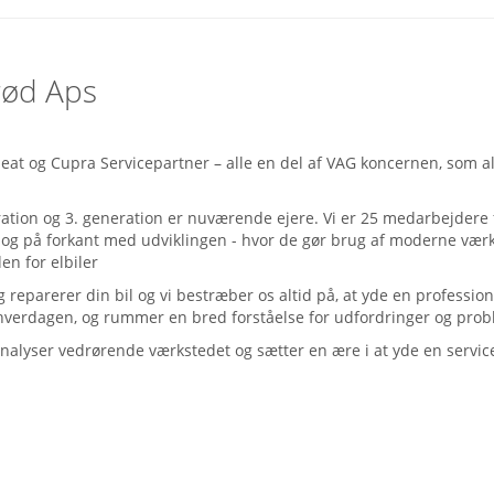
rød Aps
Seat og Cupra Servicepartner – alle en del af VAG koncernen, som all
eration og 3. generation er nuværende ejere. Vi er 25 medarbejdere
g på forkant med udviklingen - hvor de gør brug af moderne værktø
n for elbiler
og reparerer din bil og vi bestræber os altid på, at yde en profess
r i hverdagen, og rummer en bred forståelse for udfordringer og pro
analyser vedrørende værkstedet og sætter en ære i at yde en service